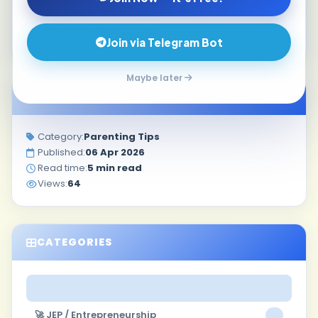
तरीक़े
एक मज़बूत भविष्य की नींव
Join via Telegram Bot
Maybe later
POST DETAILS
Category:
Parenting Tips
Published:
06 Apr 2026
Read time:
5 min read
Views:
64
CATEGORIES
👨‍👩‍👧 Parenting Tips
16
🚀 JEP / Entrepreneurship
2