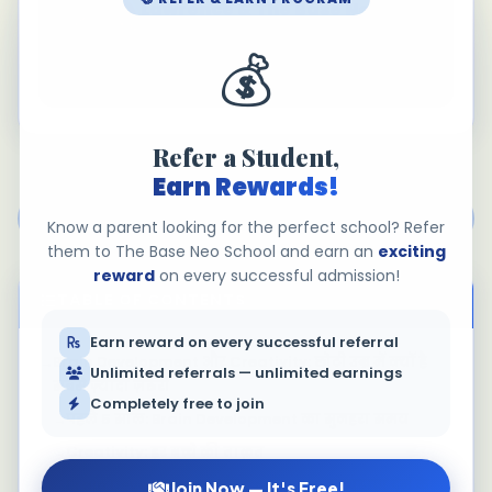
Lawrence & The Base Neo
School
💰
THE BASE NEO SCHOOL
Refer a Student,
Earn Rewards!
Blog pe wapis jaayein
Know a parent looking for the perfect school? Refer
them to The Base Neo School and earn an
exciting
reward
on every successful admission!
TABLE OF CONTENTS
Earn reward on every successful referral
Brain Development और Creativity: छोटी उम्र में क्यों है
Unlimited referrals — unlimited earnings
सबसे ज़्यादा ज़रूरी
Completely free to join
पहले 5 साल: Brain Development का सुनहरा समय
Creativity: हर बच्चे की ताक़त
Brain Development और Creativity को बढ़ावा देने के
Join Now — It's Free!