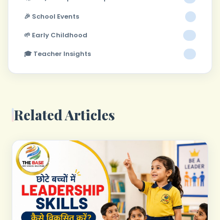
🎉 School Events
1
🌱 Early Childhood
4
🎓 Teacher Insights
7
Related Articles