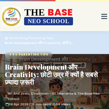
BASE
BASE
THE
THE
NEO SCHOOL
NEO SCHOOL
Home
/
Blog
/
Parenting Tips
/
Brain Development और Creativity: छोटी उ…
👨‍👩‍👧 PARENTING TIPS
Brain Development और
Creativity: छोटी उम्र में क्यों है सबसे
ज़्यादा ज़रूरी
Mr. Anil Joshi, Chairman - St. Lawrence & The Base Neo
School
|
06 Apr 2026
|
5 min read
|
64 views