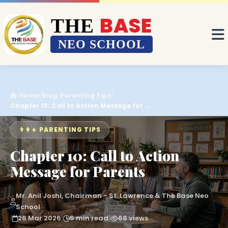
BASE
BASE
THE
THE
NEO SCHOOL
NEO SCHOOL
Home
/
Blog
/
Parenting Tips
/
Chapter 10: Call to Action Message for …
👨‍👩‍👧 PARENTING TIPS
Chapter 10: Call to Action
Message for Parents
Mr. Anil Joshi, Chairman - St. Lawrence & The Base Neo
School
|
26 Mar 2026
|
5 min read
|
68 views