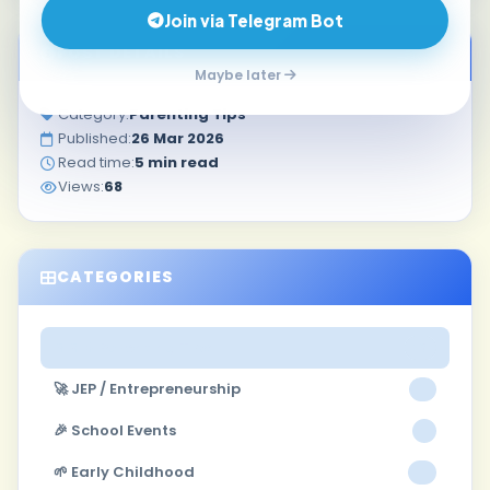
Join via Telegram Bot
POST DETAILS
Maybe later
Category:
Parenting Tips
Published:
26 Mar 2026
Read time:
5 min read
Views:
68
CATEGORIES
👨‍👩‍👧 Parenting Tips
16
🚀 JEP / Entrepreneurship
2
🎉 School Events
1
🌱 Early Childhood
4