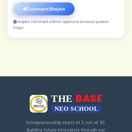
Comment Bhejein
Aapka comment admin approval ke baad publish
hoga.
BASE
THE
NEO SCHOOL
Entrepreneurship starts at 3, not at 30.
Building future innovators through our